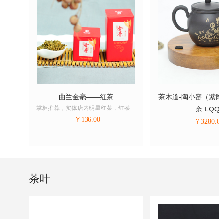
饼茶）
曲兰金毫——红茶
茶木道-陶小窑（紫
掌柜推荐，实体店内明星红茶，红茶销
余-LQ
量冠军
￥
136.00
￥
3280.
茶叶