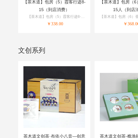
【茶木道】包房（5）霞客行迹8-
【茶木道】包房（6
15（到店消费）
15人（到店
【茶木道】包房（5）霞客行迹8-
【茶木道】包房（6）香
15（到店消费）
（到店消费
￥
338.00
￥
368.0
文创系列
茶木道文创茶·布依小八音—创意
茶木道文创茶-樵渔