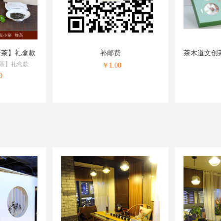
绿茶】礼盒款
补邮费
茶木道文创
绿茶】礼盒款
￥
1.00
0