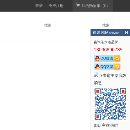
登陆
免费注册
我的购物车（
0
）
搜索
咨询茶木道品牌
13096890735
加店主微信吧