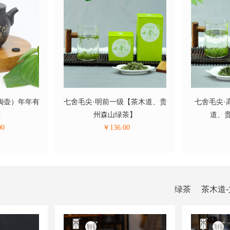
陶壶）年年有
七舍毛尖·明前一级【茶木道、贵
七舍毛尖·
Q
州森山绿茶】
道、
00
￥
136.00
绿茶
茶木道