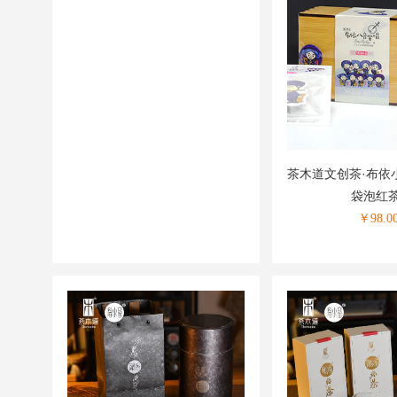
茶木道文创茶·布依
袋泡红
￥
98.0