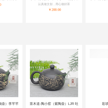
认真做文创，用心做好茶
0
￥
288.00
陶壶）李芊芊
茶木道-陶小窑（紫陶壶）LJR 吐
彩