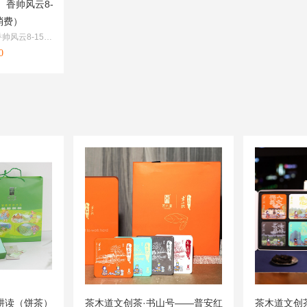
）香帅风云8-
消费）
帅风云8-15人
）
0
耕读（饼茶）
茶木道文创茶·书山号——普安红
茶木道文创