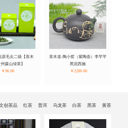
高原毛尖二级【茶木
茶木道-陶小窑（紫陶壶）李芊芊
白云
贵州森山绿茶】
黑泥西施
￥
96.00
￥
2280.00
-文创茶品
红茶
普洱
乌龙茶
白茶
黑茶
黄茶