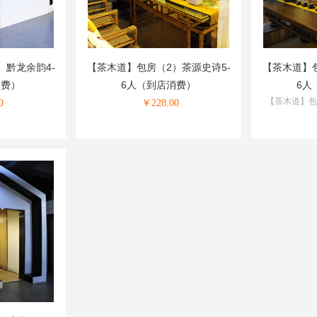
）黔龙余韵4-
【茶木道】包房（2）茶源史诗5-
【茶木道】包
消费）
6人（到店消费）
6人
【茶木道】包
0
￥
228.00
（