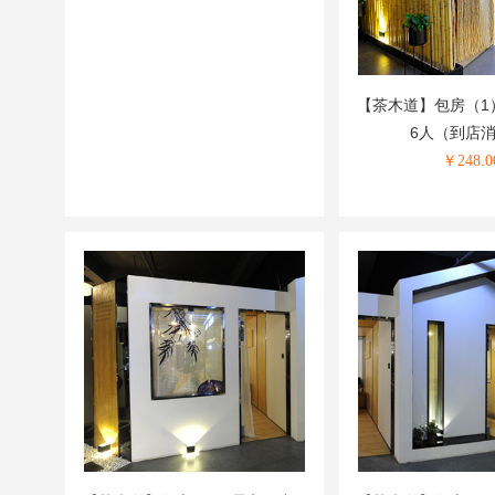
【茶木道】包房（1
6人（到店
￥
248.0