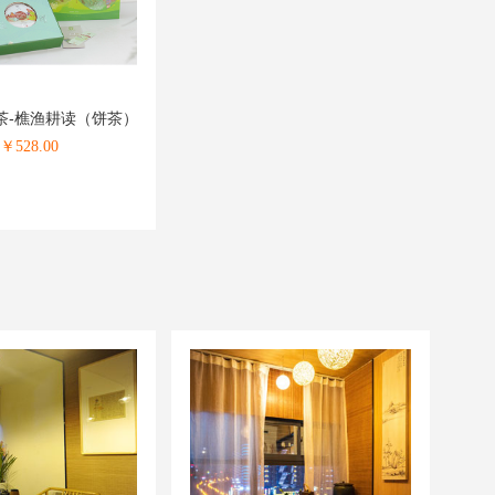
茶-樵渔耕读（饼茶）
￥
528.00