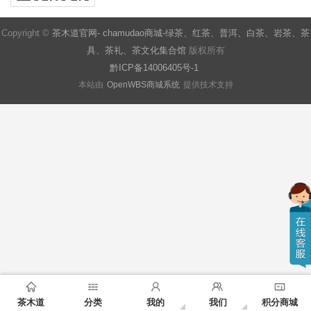
Copyright ©
茶木道官网- chamudao商城-绿茶、红茶、普洱、白茶、岩茶、茶
具、茶礼、茶文化集合馆
版权所有
黔ICP备14006405号-1
本站由
OpenWBS商城系统
提供技术支持
茶木道
分类
我的
我们
积分商城