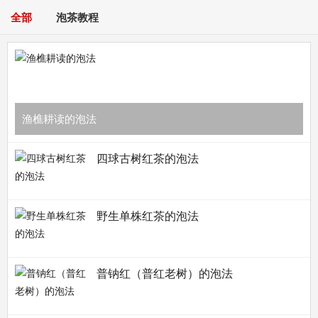
全部
泡茶教程
渔樵耕读的泡法
四球古树红茶的泡法
野生单株红茶的泡法
普钠红（普红老树）的泡法