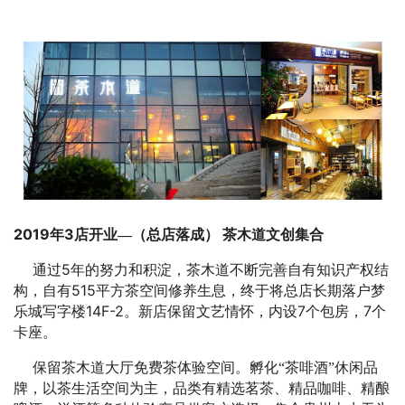
2019
3
年
店开业—（总店落成）
茶木道文创集合
5
通过
年的努力和积淀，茶木道不断完善自有知识产权结
515
构，自有
平方茶空间修养生息，终于将总店长期落户梦
14F-2
7
7
乐城写字楼
。新店保留文艺情怀，内设
个包房，
个
卡座。
保留茶木道大厅免费茶体验空间。孵化“茶啡酒”休闲品
牌，以茶生活空间为主，品类有精选茗茶、精品咖啡、精酿