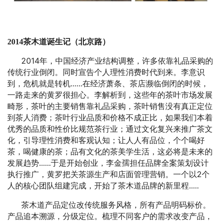
2014
茶木道诞生记（北京路）
2014
年，中国经济产业结构调整，许多依靠礼品采购的
传统行业倒闭。同时宣告个人理性消费时代到来。李意识
......
到，危机就是转机
在经济萧条、茶店濒临倒闭的时候，
一路走来的黄罗很担心。李解析到，这些年的茶叶市场发展
畸形，茶叶的主要销售靠礼品采购，茶叶销售没有真正定位
到茶人消费；茶叶行业品质和价格不成正比，如果我们本着
优秀的品质和性价比规范茶行业；通过文化复兴来推广茶文
化，引导理性消费和客观认知；让人人有品位，个个喝好
茶，喝健康的茶；品有文化的茶美学生活，这必将是未来的
......
发展趋势
于是开始创业，李金孺担任品牌全案策划设计
2
执行推广，黄罗把关茶源生产和店面管理营销。一个以
个
.....
人的核心团队组建完成，开始了茶木道品牌的新里程
茶木道产品定位改传统服务风格，所有产品明码标价。
产品追本溯源，分级定位。梳理不同客户的需求改变产品，