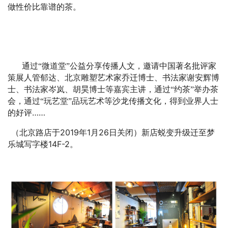
做性价比靠谱的茶。
通过“微道堂”公益分享传播人文，邀请中国著名批评家
策展人管郁达、北京雕塑艺术家乔迁博士、书法家谢安辉博
士、书法家岑岚、胡昊博士等嘉宾主讲，通过“约茶”举办茶
会，通过“玩艺堂”品玩艺术等沙龙传播文化，得到业界人士
……
的好评
2019
1
26
（北京路店于
年
月
日关闭）新店蜕变升级迁至梦
14F-2
乐城写字楼
。