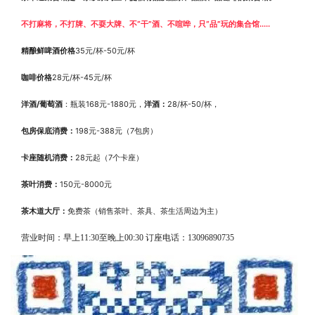
不打麻将，不打牌、不耍大牌、不“干”酒、不喧哗，只“品”玩的集合馆.....
精酿鲜啤酒价格
35
元/杯-50元/杯
咖啡价格
28
元/杯-45元/杯
洋酒/葡萄酒
：瓶装168元-1880元，
洋酒：
28/杯-50/杯，
包房保底消费：
198
元-388元（7包房）
卡座随机消费：
28
元起（7个卡座）
茶叶消费：
150
元-8000元
茶木道大厅：
免费茶（销售茶叶、茶具、茶生活周边为主）
营业时间：早上11:30至晚上00:30 订座电话：13096890735