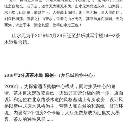
法之自然也。老子云，道常无为而无不为。山水无为而道永存。山为艮，
水为坎，山水蒙，蒙以养正。人登高山而眺，则千里无极，临大川而处，
则襟怀坦荡。儒者之仁山智水，道者之山水无为，其辞虽异而源同。无为
而为，求之于本，溯之其源，故得山水之正也！
2019
1
26
14F-2
山水无为于
年
月
日迁至梦乐城写字楼
茶
木道集合馆。
2016
年2分店茶木道-原创+
（梦乐城购物中心）
2016
年，为探索适应购物中心模式，同时接受中心的邀
请。茶木道决定改变自己，迈出开直营分店的第一步。店面
设计和定位在北京路茶木道的风格基础上有所改变，设计风
格以新中式原木风格为主，营造人和自然的和谐统一舒适环
2
2
境。内设有
个包房
个卡座，大厅免费茶成为汇集文人墨
……
客、茶友的独特风景