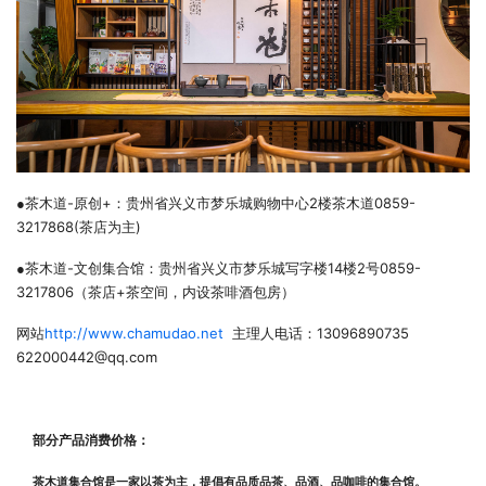
-
+
2
0859-
●茶木道
原创
：贵州省兴义市梦乐城购物中心
楼茶木道
3217868(
)
茶店为主
-
14
2
0859-
●茶木道
文创集合馆：贵州省兴义市梦乐城写字楼
楼
号
3217806
+
（茶店
茶空间，内设茶啡酒包房）
http://www.chamudao.net
13096890735
网站
主理人电话：
622000442@qq.com
部分产品消费价格：
茶木道集合馆是一家以茶为主，提倡有品质品茶、品酒、品咖啡的集合馆。