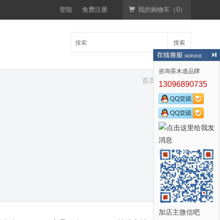
登陆
免费注册
我的购物车（
0
）
搜索
咨询茶木道品牌
首页
积分商城
>
13096890735
加店主微信吧