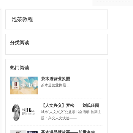
泡茶教程
分类阅读
热门阅读
茶木道营业执照
茶木道营业执照 ...
【人文兴义】罗松——刘氏庄园
城市“人文兴义”公益读书会活动 首期主
传奇故事，从永康堡说起~~
题：兴义人文浅述—— ...
茶木道品牌故事——前世今生