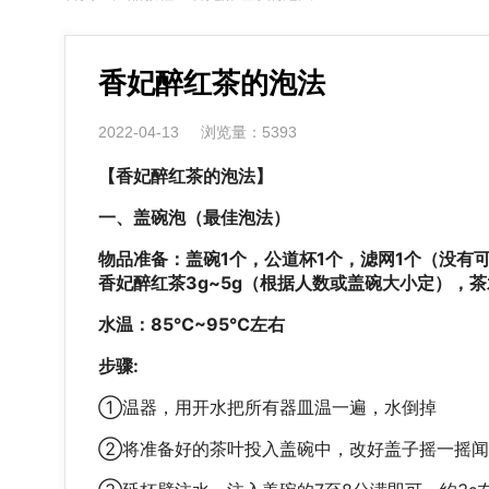
香妃醉红茶的泡法
2022-04-13
浏览量：5393
【
香妃醉红茶
的泡法】
一、盖碗泡（最佳泡法）
物品准备：盖碗1个，公道杯1个，滤网1个（没有
香妃醉红茶
3g~5g（根据人数或盖碗大小定），茶水
水温：85℃~95℃左右
步骤:
①温器，用开水把所有器皿温一遍，水倒掉
②将准备好的茶叶投入盖碗中，改好盖子摇一摇闻