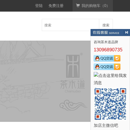
登陆
免费注册
我的购物车（
0
）
搜索
咨询茶木道品牌
13096890735
加店主微信吧