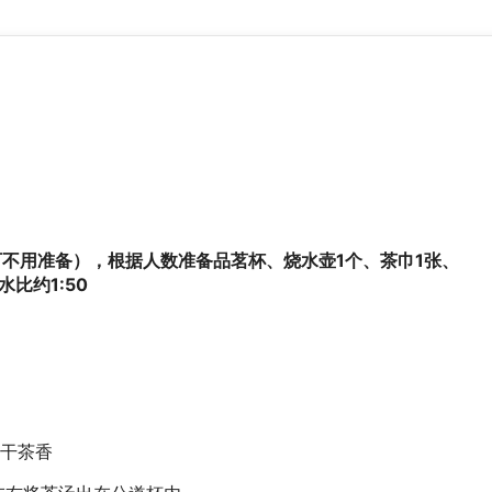
可不用准备），根据人数准备品茗杯、烧水壶1个、茶巾1张、
比约1:50
干茶香