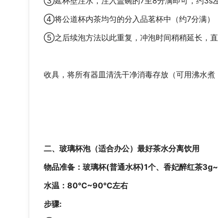
③延杯壁注水，注入盖碗的7至8分满即可，约3s
④将公道杯内茶均匀的分入品茗杯中（约7分满）
⑤之后续泡方法以此重复，冲泡时间稍稍延长，直
收具，将所有器皿清洗干净消毒存放（可用沸水煮
二、玻璃杯泡（适合办公）最好茶水分离饮用
物品准备：玻璃杯(普通水杯)1个、
香妃醉红茶
3g
水温：80℃~90℃左右
步骤: