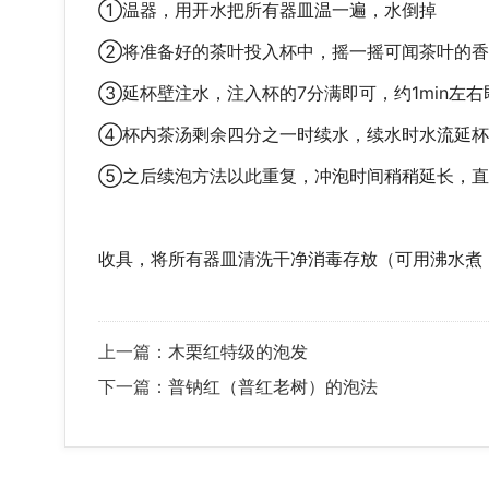
①温器，用开水把所有器皿温一遍，水倒掉
②将准备好的茶叶投入杯中，摇一摇可闻茶叶的香
③延杯壁注水，注入杯的7分满即可，约1min左右
④杯内茶汤剩余四分之一时续水，续水时水流延杯壁
⑤之后续泡方法以此重复，冲泡时间稍稍延长，直
收具，将所有器皿清洗干净消毒存放（可用沸水煮
上一篇：
木栗红特级的泡发
下一篇：
普钠红（普红老树）的泡法